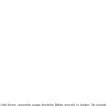
ilft Ihnen, doppelte sowie ähnliche Bilder schnell zu finden. So scha