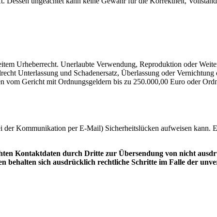
t. Dessen ungeachtet kann keine Gewähr für die Korrektheit, Vollständi
weitem Urheberrecht. Unerlaubte Verwendung, Reproduktion oder Weiter
vilrecht Unterlassung und Schadenersatz, Überlassung oder Vernichtung 
vom Gericht mit Ordnungsgeldern bis zu 250.000,00 Euro oder Ordnung
ei der Kommunikation per E-Mail) Sicherheitslücken aufweisen kann. Ei
hten Kontaktdaten durch Dritte zur Übersendung von nicht ausdr
ten behalten sich ausdrücklich rechtliche Schritte im Falle der 