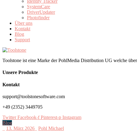
Identity Tracker
SystemCare
DriverUpdater
Photofinder
Über uns
Kontakt
Blog
Support
Toolstone ist eine Marke der PohlMedia Distribution UG welche übe
Unsere Produkte
Kontakt
support@toolstonesoftware.com
+49 (2352) 3449705
Twitter
Facebook-f
Pinterest-p
Instagram
Blog
_
13. März 2026
_
Pohl Michael